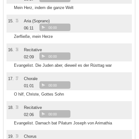
Mein Herz, indem die ganze Welt
35
15.
Aria (Soprano)
06:11
00:00
Zerfließe, mein Herze
36
16.
Recitative
02:09
00:00
Evangelist. Die Juden aber, dieweil es der Rüsttag war
37
17.
Chorale
01:01
00:00
O hilf, Christe, Gottes Sohn
38
18.
Recitative
02:06
00:00
Evangelist. Darnach bat Pilatum Joseph von Arimathia
39
19.
Chorus