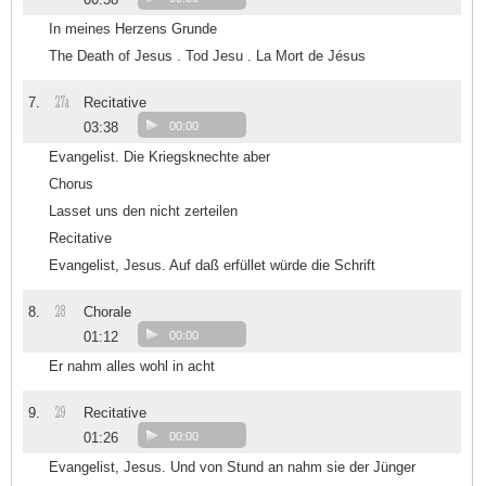
In meines Herzens Grunde
The Death of Jesus . Tod Jesu . La Mort de Jésus
27a
7.
Recitative
03:38
00:00
Evangelist. Die Kriegsknechte aber
Chorus
Lasset uns den nicht zerteilen
Recitative
Evangelist, Jesus. Auf daß erfüllet würde die Schrift
28
8.
Chorale
01:12
00:00
Er nahm alles wohl in acht
29
9.
Recitative
01:26
00:00
Evangelist, Jesus. Und von Stund an nahm sie der Jünger