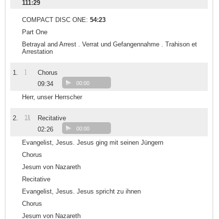
111:29
COMPACT DISC ONE:
54:23
Part One
Betrayal and Arrest . Verrat und Gefangennahme . Trahison et
Arrestation
1
1.
Chorus
09:34
00:00
Herr, unser Herrscher
2A
2.
Recitative
02:26
00:00
Evangelist, Jesus. Jesus ging mit seinen Jüngern
Chorus
Jesum von Nazareth
Recitative
Evangelist, Jesus. Jesus spricht zu ihnen
Chorus
Jesum von Nazareth