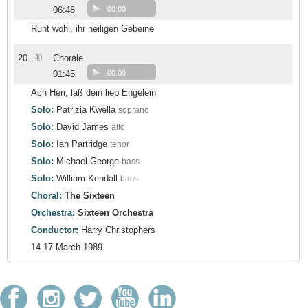
06:48
00:00
Ruht wohl, ihr heiligen Gebeine
40
20.
Chorale
01:45
00:00
Ach Herr, laß dein lieb Engelein
Solo:
Patrizia Kwella
soprano
Solo:
David James
alto
Solo:
Ian Partridge
tenor
Solo:
Michael George
bass
Solo:
William Kendall
bass
Choral:
The Sixteen
Orchestra:
Sixteen Orchestra
Conductor:
Harry Christophers
14-17 March 1989