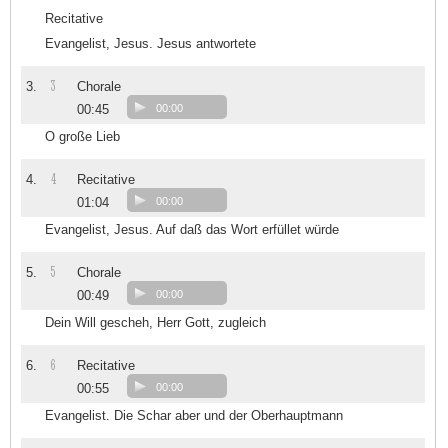
Recitative
Evangelist, Jesus. Jesus antwortete
3
3.
Chorale
00:45
00:00
O große Lieb
4
4.
Recitative
01:04
00:00
Evangelist, Jesus. Auf daß das Wort erfüllet würde
5
5.
Chorale
00:49
00:00
Dein Will gescheh, Herr Gott, zugleich
6
6.
Recitative
00:55
00:00
Evangelist. Die Schar aber und der Oberhauptmann