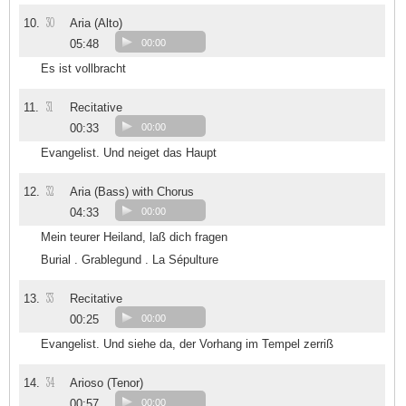
30
10.
Aria (Alto)
05:48
00:00
Es ist vollbracht
31
11.
Recitative
00:33
00:00
Evangelist. Und neiget das Haupt
32
12.
Aria (Bass) with Chorus
04:33
00:00
Mein teurer Heiland, laß dich fragen
Burial . Grablegund . La Sépulture
33
13.
Recitative
00:25
00:00
Evangelist. Und siehe da, der Vorhang im Tempel zerriß
34
14.
Arioso (Tenor)
00:57
00:00