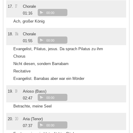
17
17.
Chorale
01:16
00:00
Ach, großer König
18a
18.
Chorale
01:55
00:00
Evangelist, Pilatus, jesus. Da sprach Pilatus zu ihm
Chorus
Nicht diesen, sondern Barrabam
Recitative
Evangelist. Barrabas aber war ein Mörder
19
19.
Arioso (Bass)
02:47
00:00
Betrachte, meine Seel
20
20.
Aria (Tenor)
07:37
00:00