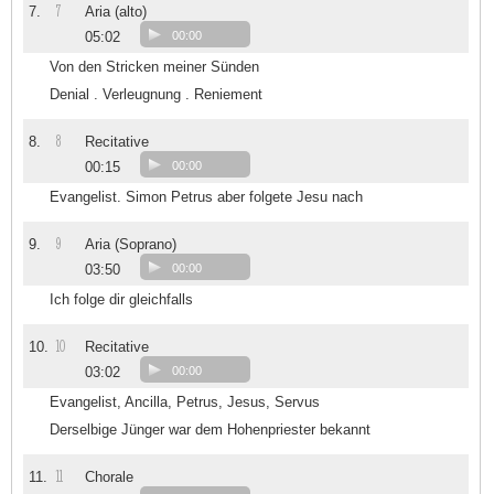
7
7.
Aria (alto)
05:02
00:00
Von den Stricken meiner Sünden
Denial . Verleugnung . Reniement
8
8.
Recitative
00:15
00:00
Evangelist. Simon Petrus aber folgete Jesu nach
9
9.
Aria (Soprano)
03:50
00:00
Ich folge dir gleichfalls
10
10.
Recitative
03:02
00:00
Evangelist, Ancilla, Petrus, Jesus, Servus
Derselbige Jünger war dem Hohenpriester bekannt
11
11.
Chorale