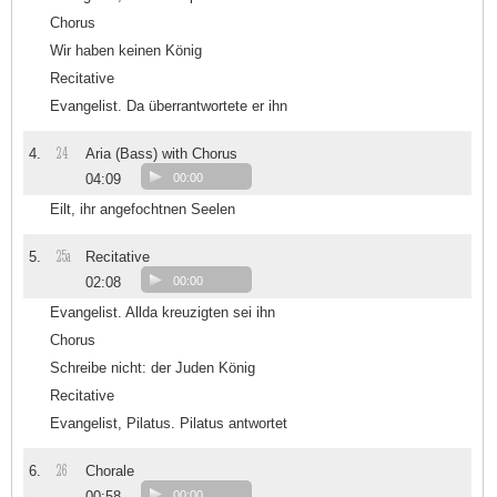
Chorus
Wir haben keinen König
Recitative
Evangelist. Da überrantwortete er ihn
24
4.
Aria (Bass) with Chorus
04:09
00:00
Eilt, ihr angefochtnen Seelen
25a
5.
Recitative
02:08
00:00
Evangelist. Allda kreuzigten sei ihn
Chorus
Schreibe nicht: der Juden König
Recitative
Evangelist, Pilatus. Pilatus antwortet
26
6.
Chorale
00:58
00:00