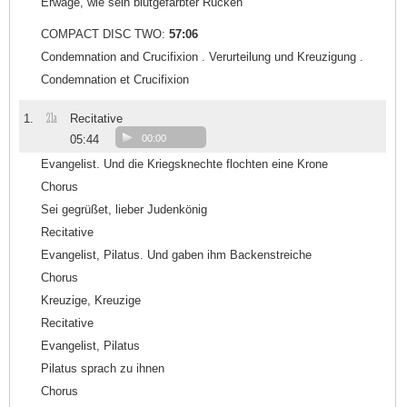
Erwäge, wie sein blutgefärbter Rücken
COMPACT DISC TWO:
57:06
Condemnation and Crucifixion . Verurteilung und Kreuzigung .
Condemnation et Crucifixion
21a
1.
Recitative
05:44
00:00
Evangelist. Und die Kriegsknechte flochten eine Krone
Chorus
Sei gegrüßet, lieber Judenkönig
Recitative
Evangelist, Pilatus. Und gaben ihm Backenstreiche
Chorus
Kreuzige, Kreuzige
Recitative
Evangelist, Pilatus
Pilatus sprach zu ihnen
Chorus