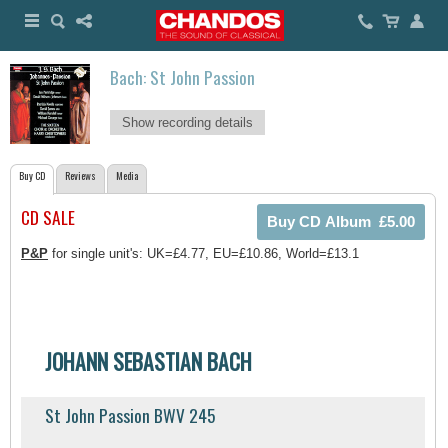
Bach: St John Passion
Show recording details
Buy CD
Reviews
Media
CD SALE
P&P
for single unit's: UK=£4.77, EU=£10.86, World=£13.1
JOHANN SEBASTIAN BACH
St John Passion BWV 245