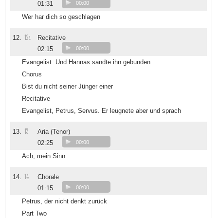
01:31
00:00
Wer har dich so geschlagen
12a
12.
Recitative
02:15
00:00
Evangelist. Und Hannas sandte ihn gebunden
Chorus
Bist du nicht seiner Jünger einer
Recitative
Evangelist, Petrus, Servus. Er leugnete aber und sprach
13
13.
Aria (Tenor)
02:25
00:00
Ach, mein Sinn
14
14.
Chorale
01:15
00:00
Petrus, der nicht denkt zurück
Part Two