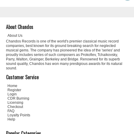
About Chandos
About Us
Chandos Records is one of the world's premier classical music record
companies, best known for its ground breaking search for neglected
musical gems. The company has pioneered the idea of the 'series' and
proudly includes series of such composers as Prokofiev, Tchaikovsky,
Parry, Walton, Grainger, Berkeley and Bridge. Renowned for its superb
sound quality, Chandos has won many prestigious awards for its natural
sound.
Customer Service
Home
Register
Login
CDR Burning
Licensing
Checkout
FAQ
Loyalty Points
Help
Popular Categories