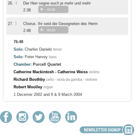
4
26.
Der Herr segne euch je mehr und mehr
2:38
00:00
5
27.
Chorus. Ihr seid die Gesegneten des Herrn
2:48
00:00
76:48
Solo:
Charles Daniels
tenor
Solo:
Peter Harvey
bass
Chamber:
Purcell Quartet
Catherine Mackintosh - Catherine Weiss
violins
Richard Boothby
cello - viola da gamba - violone
Robert Woolley
organ
1 Decemer 2002 and 8 & 9 March 2004