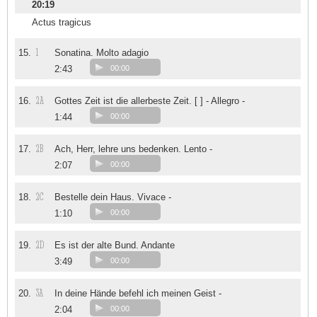
20:19
Actus tragicus
1
15.
Sonatina. Molto adagio
2:43
00:00
2A
16.
Gottes Zeit ist die allerbeste Zeit. [ ] - Allegro -
1:44
00:00
2B
17.
Ach, Herr, lehre uns bedenken. Lento -
2:07
00:00
2C
18.
Bestelle dein Haus. Vivace -
1:10
00:00
2D
19.
Es ist der alte Bund. Andante
3:49
00:00
3A
20.
In deine Hände befehl ich meinen Geist -
2:04
00:00