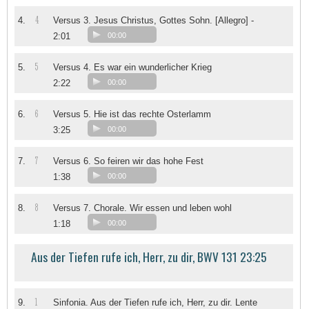
4
4.
Versus 3. Jesus Christus, Gottes Sohn. [Allegro] -
2:01
00:00
5
5.
Versus 4. Es war ein wunderlicher Krieg
2:22
00:00
6
6.
Versus 5. Hie ist das rechte Osterlamm
3:25
00:00
7
7.
Versus 6. So feiren wir das hohe Fest
1:38
00:00
8
8.
Versus 7. Chorale. Wir essen und leben wohl
1:18
00:00
Aus der Tiefen rufe ich, Herr, zu dir, BWV 131 23:25
1
9.
Sinfonia. Aus der Tiefen rufe ich, Herr, zu dir. Lente