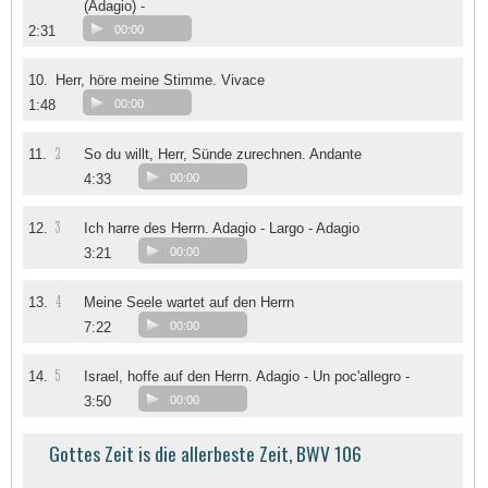
(Adagio) -
2:31
00:00
10.
Herr, höre meine Stimme. Vivace
1:48
00:00
2
11.
So du willt, Herr, Sünde zurechnen. Andante
4:33
00:00
3
12.
Ich harre des Herrn. Adagio - Largo - Adagio
3:21
00:00
4
13.
Meine Seele wartet auf den Herrn
7:22
00:00
5
14.
Israel, hoffe auf den Herrn. Adagio - Un poc'allegro -
3:50
00:00
Gottes Zeit is die allerbeste Zeit, BWV 106