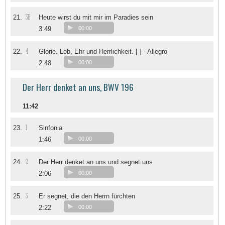
3B
21.
Heute wirst du mit mir im Paradies sein
3:49
00:00
4
22.
Glorie. Lob, Ehr und Herrlichkeit. [ ] - Allegro
2:48
00:00
Der Herr denket an uns, BWV 196
11:42
1
23.
Sinfonia
1:46
00:00
2
24.
Der Herr denket an uns und segnet uns
2:06
00:00
3
25.
Er segnet, die den Herrn fürchten
2:22
00:00