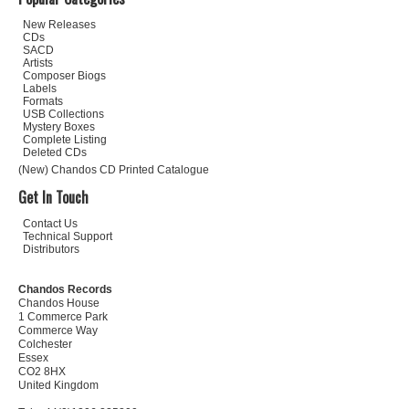
New Releases
CDs
SACD
Artists
Composer Biogs
Labels
Formats
USB Collections
Mystery Boxes
Complete Listing
Deleted CDs
(New) Chandos CD Printed Catalogue
Get In Touch
Contact Us
Technical Support
Distributors
Chandos Records
Chandos House
1 Commerce Park
Commerce Way
Colchester
Essex
CO2 8HX
United Kingdom