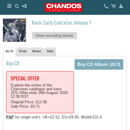
Bach: Early Cantatas, Volume 1
Show recording details
Buy CD
Stream
Reviews
Media
Buy CD
SPECIAL OFFER
Explore the riches of the
Chaconne catalogue and save
25% Offer ends 28th August 2026
12.00 BST
Original Price: £12.95
Sale Price: £9.71
P&P
for single unit's: UK=£2.52, EU=£9.95, World=£11.6