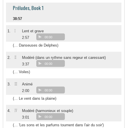
Préludes, Book 1
38:57
I
1.
Lent et grave
2:57
00:00
(… Danseuses de Delphes)
II
2.
Modéré (dans un rythme sans regeur et caressant)
3:37
00:00
(… Voiles)
III
3.
Animé
2:00
00:00
(… Le vent dans la plaine)
IV
4.
Modéré (harmonieux et souple)
3:01
00:00
(… 'Les sons et les parfums tournent dans l'air du soir')