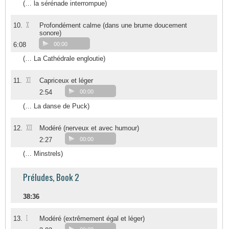
(… la sérénade interrompue)
X
10.
Profondément calme (dans une brume doucement
sonore)
6:08
00:00
(… La Cathédrale engloutie)
XI
11.
Capriceux et léger
2:54
00:00
(… La danse de Puck)
XII
12.
Modéré (nerveux et avec humour)
2:27
00:00
(… Minstrels)
Préludes, Book 2
38:36
I
13.
Modéré (extrêmement égal et léger)