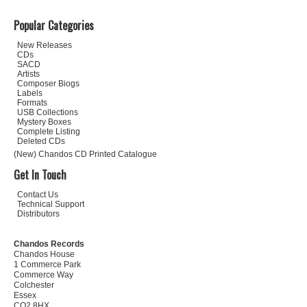
Popular Categories
New Releases
CDs
SACD
Artists
Composer Biogs
Labels
Formats
USB Collections
Mystery Boxes
Complete Listing
Deleted CDs
(New) Chandos CD Printed Catalogue
Get In Touch
Contact Us
Technical Support
Distributors
Chandos Records
Chandos House
1 Commerce Park
Commerce Way
Colchester
Essex
CO2 8HX