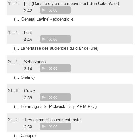
VI
18.
[…] (Dans le style et le mouvement d'un Cake-Walk)
2:42
00:00
(… 'General Lavine' - excentric -)
VII
19.
Lent
4:45
00:00
(… La terrasse des audiences du clair de lune)
VIII
20.
Scherzando
3:14
00:00
(… Ondine)
IX
21.
Grave
2:38
00:00
(… Hommage à S. Pickwick Esq. P.P.M.P.C.)
X
22.
Très calme et doucement triste
2:59
00:00
(… Canope)