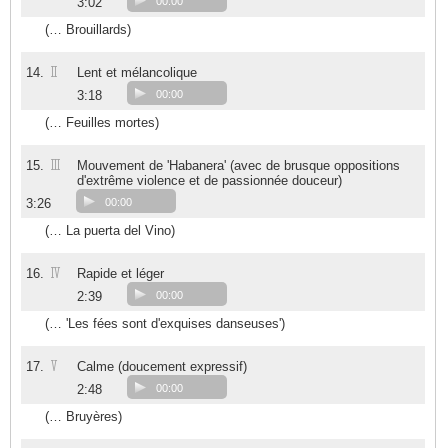
3:02
00:00
(… Brouillards)
II
14.
Lent et mélancolique
3:18
00:00
(… Feuilles mortes)
III
15.
Mouvement de 'Habanera' (avec de brusque oppositions
d'extrême violence et de passionnée douceur)
3:26
00:00
(… La puerta del Vino)
IV
16.
Rapide et léger
2:39
00:00
(… 'Les fées sont d'exquises danseuses')
V
17.
Calme (doucement expressif)
2:48
00:00
(… Bruyères)