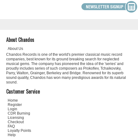
About Chandos
About Us
Chandos Records is one of the world's premier classical music record
companies, best known for its ground breaking search for neglected
musical gems. The company has pioneered the idea of the 'series' and
proudly includes series of such composers as Prokofiev, Tchaikovsky,
Parry, Walton, Grainger, Berkeley and Bridge. Renowned for its superb
sound quality, Chandos has won many prestigious awards for its natural
sound.
Customer Service
Home
Register
Login
CDR Burning
Licensing
Checkout
FAQ
Loyalty Points
Help