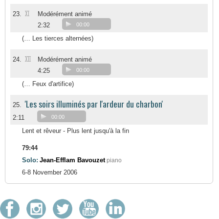
XI
23.
Modérément animé
2:32
00:00
(… Les tierces alternées)
XII
24.
Modérément animé
4:25
00:00
(… Feux d'artifice)
'Les soirs illuminés par l'ardeur du charbon'
25.
2:11
00:00
Lent et rêveur - Plus lent jusqu'à la fin
79:44
Solo:
Jean-Efflam Bavouzet
piano
6-8 November 2006