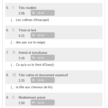
V
5.
Très modéré
2:56
00:00
(… Les collines d'Anacapri)
VI
6.
Triste et lent
4:21
00:00
(… des pas sur la neige)
VII
7.
Animé et tumultueux
3:16
00:00
(… Ce qu'a vu le Vent d'Ouest)
VIII
8.
Très calme et doucement expressif
2:25
00:00
(… la fille aux cheveux de lin)
IX
9.
Modérément animé
2:50
00:00