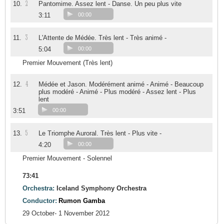
2
10.
Pantomime. Assez lent - Danse. Un peu plus vite
3:11
00:00
3
11.
L'Attente de Médée. Très lent - Très animé -
5:04
00:00
Premier Mouvement (Très lent)
4
12.
Médée et Jason. Modérément animé - Animé - Beaucoup
plus modéré - Animé - Plus modéré - Assez lent - Plus
lent
3:51
00:00
5
13.
Le Triomphe Auroral. Très lent - Plus vite -
4:20
00:00
Premier Mouvement - Solennel
73:41
Orchestra:
Iceland Symphony Orchestra
Conductor:
Rumon Gamba
29 October- 1 November 2012