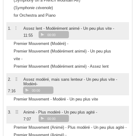
(Symphony on a French Mountain Air)
(
Symphonie cévenole
)
for Orchestra and Piano
I
1.
Assez lent - Modérément animé - Un peu plus vite -
11:55
00:00
Premier Mouvement (Modéré) -
Premier Mouvement (Modérément animé) - Un peu plus
vite -
Premier Mouvement (Modérément animé) - Assez lent
II
2.
Assez modéré, mais sans lenteur - Un peu plus vite -
Modéré-
7:16
00:00
Premier Mouvement - Modéré - Un peu plus vite
III
3.
Animé - Plus modéré - Un peu plus agité -
7:07
00:00
Premier Mouvement (Animé) - Plus modéré - Un peu plus agité -
Premier Mouvement (Animé) -