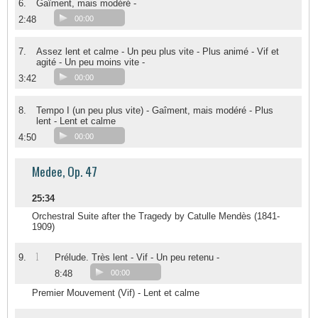
6.
Gaîment, mais modéré -
2:48
00:00
7.
Assez lent et calme - Un peu plus vite - Plus animé - Vif et
agité - Un peu moins vite -
3:42
00:00
8.
Tempo I (un peu plus vite) - Gaîment, mais modéré - Plus
lent - Lent et calme
4:50
00:00
Medee, Op. 47
25:34
Orchestral Suite after the Tragedy by Catulle Mendès (1841-
1909)
1
9.
Prélude. Très lent - Vif - Un peu retenu -
8:48
00:00
Premier Mouvement (Vif) - Lent et calme