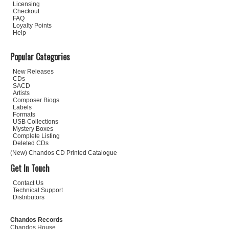
Licensing
Checkout
FAQ
Loyalty Points
Help
Popular Categories
New Releases
CDs
SACD
Artists
Composer Biogs
Labels
Formats
USB Collections
Mystery Boxes
Complete Listing
Deleted CDs
(New) Chandos CD Printed Catalogue
Get In Touch
Contact Us
Technical Support
Distributors
Chandos Records
Chandos House