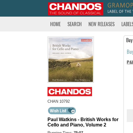
HOME
SEARCH
NEW RELEASES
LABEL
Buy
Bu
P&
CHAN 10792
Paul Watkins - British Works for
Cello and Piano, Volume 2
Running Time:
75:07