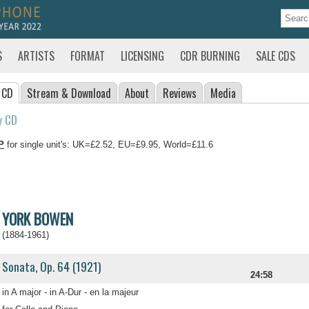
S
ARTISTS
FORMAT
LICENSING
CDR BURNING
SALE CDS
 CD
Stream
& Download
About
Reviews
Media
y CD
P
for single unit's: UK=£2.52, EU=£9.95, World=£11.6
YORK BOWEN
(1884-1961)
Sonata, Op. 64 (1921)
24:58
in A major - in A-Dur - en la majeur