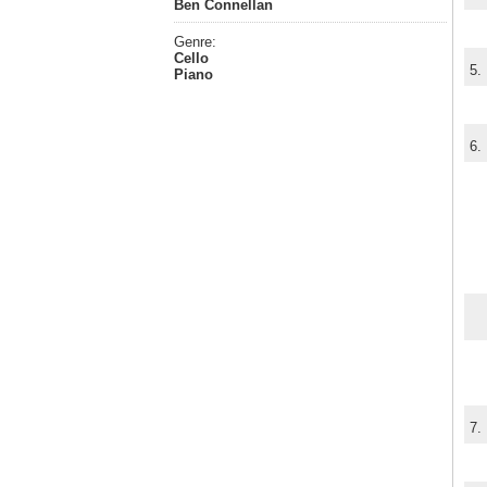
Ben Connellan
Genre:
Cello
5.
Piano
6.
7.