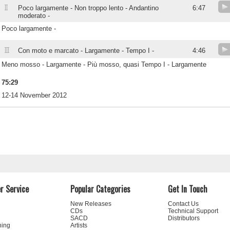
II
Poco largamente - Non troppo lento - Andantino
6:47
moderato -
Poco largamente -
III
Con moto e marcato - Largamente - Tempo I -
4:46
Meno mosso - Largamente - Più mosso, quasi Tempo I - Largamente
75:29
12-14 November 2012
r Service
Popular Categories
Get In Touch
New Releases
Contact Us
CDs
Technical Support
SACD
Distributors
ning
Artists