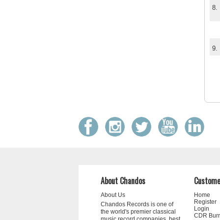
8.
9.
About Chandos
Custome
About Us
Home
Register
Chandos Records is one of
Login
the world's premier classical
CDR Bur
music record companies, best