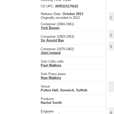
CD UPC:
0095115179222
Release Date:
October 2013
1.
Originally recorded in 2012
Composer (1884-1961)
York Bowen
2.
Composer (1883-1953)
Sir Arnold Bax
3.
Composer (1879-1962)
John Ireland
Solo Cello cello
Paul Watkins
Solo Piano piano
Huw Watkins
Venue
Potton Hall, Dunwich, Suffolk
Producer
Rachel Smith
Engineer
4.