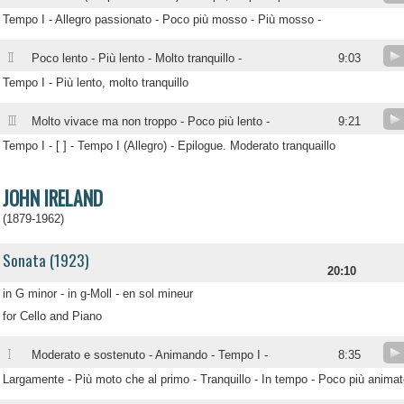
Tempo I - Allegro passionato - Poco più mosso - Più mosso -
II
Poco lento - Più lento - Molto tranquillo -
9:03
Tempo I - Più lento, molto tranquillo
III
Molto vivace ma non troppo - Poco più lento -
9:21
Tempo I - [ ] - Tempo I (Allegro) - Epilogue. Moderato tranquaillo
JOHN IRELAND
(1879-1962)
Sonata (1923)
20:10
in G minor - in g-Moll - en sol mineur
for Cello and Piano
I
Moderato e sostenuto - Animando - Tempo I -
8:35
Largamente - Più moto che al primo - Tranquillo - In tempo - Poco più anima