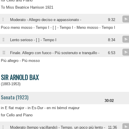
for Cello and Piano
To Miss Beatrice Harrison 1921
I
Moderato - Allegro deciso e appassionato -
9:32
Poco meno mosso - Tempo I - [ ] - Tempo I - Meno mosso - Tempo I
II
Lento serioso - [ ] - Tempo I
8:34
III
Finale. Allegro con fuoco - Più sostenuto e tranquillo -
6:53
Più allegro - Più mosso
SIR ARNOLD BAX
(1883-1953)
Sonata (1923)
30:02
in E flat major - in Es-Dur - en mi bémol majeur
for Cello and Piano
I
Moderato (tempo vacillando) - Tempo, un poco più lento -
11:36