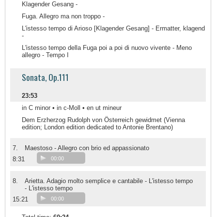
Klagender Gesang -
Fuga. Allegro ma non troppo -
L'istesso tempo di Arioso [Klagender Gesang] - Ermatter, klagend
-
L'istesso tempo della Fuga poi a poi di nuovo vivente - Meno
allegro - Tempo I
Sonata, Op.111
23:53
in C minor • in c-Moll • en ut mineur
Dem Erzherzog Rudolph von Österreich gewidmet (Vienna
edition; London edition dedicated to Antonie Brentano)
7.
Maestoso - Allegro con brio ed appassionato
8:31
00:00
8.
Arietta. Adagio molto semplice e cantabile - L'istesso tempo
- L'istesso tempo
15:21
00:00