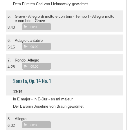
Dem Fürsten Carl von Lichnowsky gewidmet
5.
Grave - Allegro di molto e con brio - Tempo I - Allegro molto
e con brio - Grave -
8:40
00:00
6.
Adagio cantabile
5:15
00:00
7.
Rondo. Allegro
4:28
00:00
Sonata, Op. 14 No. 1
13:19
in E major - in E-Dur - en mi majeur
Der Baronin Josefine von Braun gewidmet
8.
Allegro
6:32
00:00