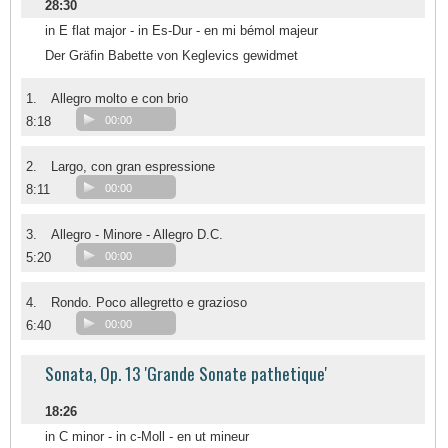
28:30
in E flat major - in Es-Dur - en mi bémol majeur
Der Gräfin Babette von Keglevics gewidmet
1.
Allegro molto e con brio
8:18
00:00
2.
Largo, con gran espressione
8:11
00:00
3.
Allegro - Minore - Allegro D.C.
5:20
00:00
4.
Rondo. Poco allegretto e grazioso
6:40
00:00
Sonata, Op. 13 'Grande Sonate pathetique'
18:26
in C minor - in c-Moll - en ut mineur