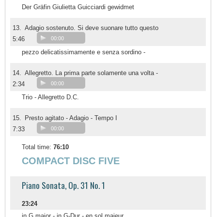
Der Gräfin Giulietta Guicciardi gewidmet
13.
Adagio sostenuto. Si deve suonare tutto questo
5:46
00:00
pezzo delicatissimamente e senza sordino -
14.
Allegretto. La prima parte solamente una volta -
2:34
00:00
Trio - Allegretto D.C.
15.
Presto agitato - Adagio - Tempo I
7:33
00:00
Total time:
76:10
COMPACT DISC FIVE
Piano Sonata, Op. 31 No. 1
23:24
in G major - in G-Dur - en sol majeur