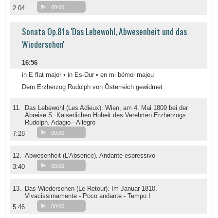
2:04
00:00
Sonata Op.81a 'Das Lebewohl, Abwesenheit und das
Wiedersehen'
16:56
in E flat major • in Es-Dur • en mi bémol majeu
Dem Erzherzog Rudolph von Österreich gewidmet
11.
Das Lebewohl (Les Adieux). Wien, am 4. Mai 1809 bei der
Abreise S. Kaiserlichen Hoheit des Verehrten Erzherzogs
Rudolph. Adagio - Allegro
7:28
00:00
12.
Abwesenheit (L'Absence). Andante espressivo -
3:40
00:00
13.
Das Wiedersehen (Le Retour). Im Januar 1810.
Vivacissimamente - Poco andante - Tempo I
5:46
00:00