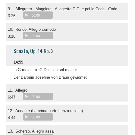
9.
Allegretto - Maggiore - Allegretto D.C. e poi la Coda - Coda
3:26
00:00
10.
Rondo. Allegro comodo
3:18
00:00
Sonata, Op. 14 No. 2
14:59
in G major - in G-Dur - en sol majeur
Der Baronin Josefine von Braun gewidmet
11.
Allegro
6:47
00:00
12.
Andante (La prima parte senza replica)
4:44
00:00
13.
Scherzo. Allegro assai