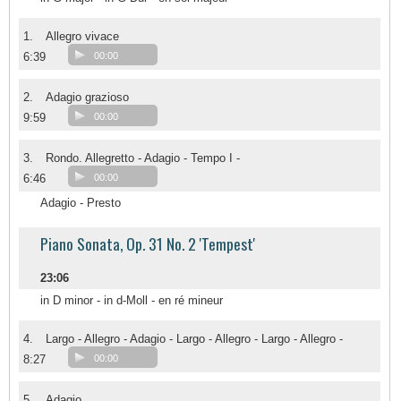
1.
Allegro vivace
6:39
00:00
2.
Adagio grazioso
9:59
00:00
3.
Rondo. Allegretto - Adagio - Tempo I -
6:46
00:00
Adagio - Presto
Piano Sonata, Op. 31 No. 2 'Tempest'
23:06
in D minor - in d-Moll - en ré mineur
4.
Largo - Allegro - Adagio - Largo - Allegro - Largo - Allegro -
8:27
00:00
5.
Adagio