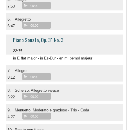
7:50
00:00
6.
Allegretto
6:47
00:00
Piano Sonata, Op. 31 No. 3
22:35
in E flat major - in Es-Dur - en mi bémol majeur
7.
Allegro
8:12
00:00
8.
Scherzo. Allegretto vivace
5:22
00:00
9.
Menuetto. Moderato e grazioso - Trio - Coda
4:27
00:00
10.
Presto con fuoco