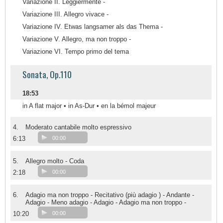
Variazione II. Leggiermente -
Variazione III. Allegro vivace -
Variazione IV. Etwas langsamer als das Thema -
Variazione V. Allegro, ma non troppo -
Variazione VI. Tempo primo del tema
Sonata, Op.110
18:53
in A flat major • in As-Dur • en la bémol majeur
4.
Moderato cantabile molto espressivo
6:13
00:00
5.
Allegro molto - Coda
2:18
00:00
6.
Adagio ma non troppo - Recitativo (più adagio ) - Andante -
Adagio - Meno adagio - Adagio - Adagio ma non troppo -
10:20
00:00