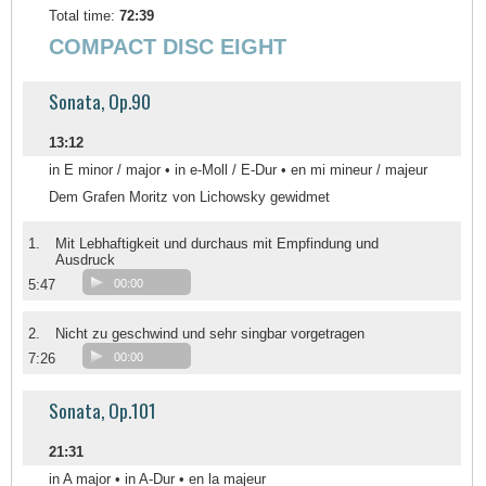
Total time:
72:39
COMPACT DISC EIGHT
Sonata, Op.90
13:12
in E minor / major • in e-Moll / E-Dur • en mi mineur / majeur
Dem Grafen Moritz von Lichowsky gewidmet
1.
Mit Lebhaftigkeit und durchaus mit Empfindung und
Ausdruck
5:47
00:00
2.
Nicht zu geschwind und sehr singbar vorgetragen
7:26
00:00
Sonata, Op.101
21:31
in A major • in A-Dur • en la majeur