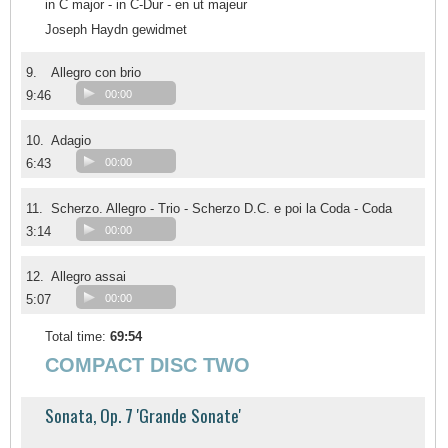
in C major - in C-Dur - en ut majeur
Joseph Haydn gewidmet
9.
Allegro con brio
9:46
00:00
10.
Adagio
6:43
00:00
11.
Scherzo. Allegro - Trio - Scherzo D.C. e poi la Coda - Coda
3:14
00:00
12.
Allegro assai
5:07
00:00
Total time:
69:54
COMPACT DISC TWO
Sonata, Op. 7 'Grande Sonate'