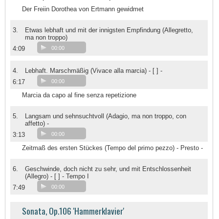
Der Freiin Dorothea von Ertmann gewidmet
3.
Etwas lebhaft und mit der innigsten Empfindung (Allegretto,
ma non troppo)
4:09
00:00
4.
Lebhaft. Marschmäßig (Vivace alla marcia) - [ ] -
6:17
00:00
Marcia da capo al fine senza repetizione
5.
Langsam und sehnsuchtvoll (Adagio, ma non troppo, con
affetto) -
3:13
00:00
Zeitmaß des ersten Stückes (Tempo del primo pezzo) - Presto -
6.
Geschwinde, doch nicht zu sehr, und mit Entschlossenheit
(Allegro) - [ ] - Tempo I
7:49
00:00
Sonata, Op.106 'Hammerklavier'