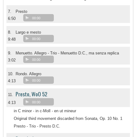
7.
Presto
6:50
00:00
8.
Largo e mesto
9:48
00:00
9.
Menuetto. Allegro - Trio - Menuetto D.C., ma senza replica
3:02
00:00
10.
Rondo. Allegro
4:13
00:00
Presto, WoO 52
11.
4:13
00:00
in C minor - in c-Moll - en ut mineur
Original third movement discarded from Sonata, Op. 10 No. 1
Presto - Trio - Presto D.C.