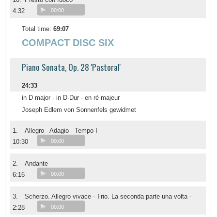
4:32
00:00
Total time:
69:07
COMPACT DISC SIX
Piano Sonata, Op. 28 'Pastoral'
24:33
in D major - in D-Dur - en ré majeur
Joseph Edlem von Sonnenfels gewidmet
1.
Allegro - Adagio - Tempo I
10:30
00:00
2.
Andante
6:16
00:00
3.
Scherzo. Allegro vivace - Trio. La seconda parte una volta -
2:28
00:00