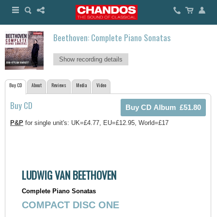
Beethoven: Complete Piano Sonatas
Show recording details
Buy CD
About
Reviews
Media
Video
Buy CD
P&P
for single unit's: UK=£4.77, EU=£12.95, World=£17
LUDWIG VAN BEETHOVEN
Complete Piano Sonatas
COMPACT DISC ONE