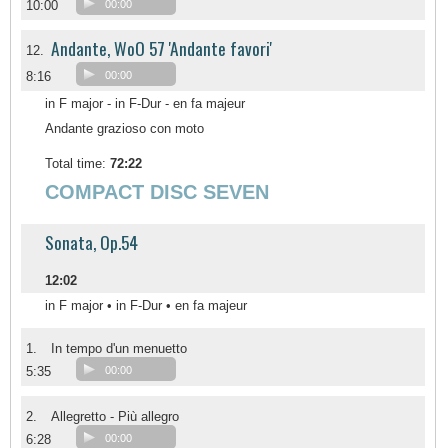
10:00
00:00
Andante, WoO 57 'Andante favori'
12.
8:16
00:00
in F major - in F-Dur - en fa majeur
Andante grazioso con moto
Total time:
72:22
COMPACT DISC SEVEN
Sonata, Op.54
12:02
in F major • in F-Dur • en fa majeur
1.
In tempo d'un menuetto
5:35
00:00
2.
Allegretto - Più allegro
6:28
00:00