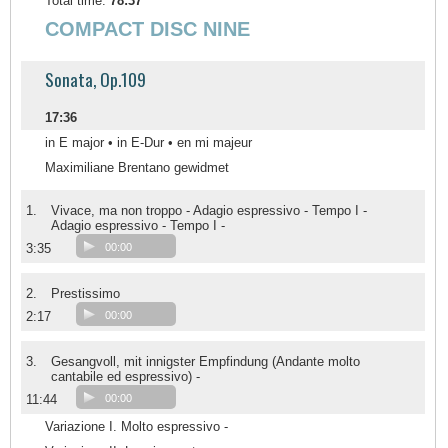
Total time:
78:37
COMPACT DISC NINE
Sonata, Op.109
17:36
in E major • in E-Dur • en mi majeur
Maximiliane Brentano gewidmet
1.
Vivace, ma non troppo - Adagio espressivo - Tempo I -
Adagio espressivo - Tempo I -
3:35
00:00
2.
Prestissimo
2:17
00:00
3.
Gesangvoll, mit innigster Empfindung (Andante molto
cantabile ed espressivo) -
11:44
00:00
Variazione I. Molto espressivo -