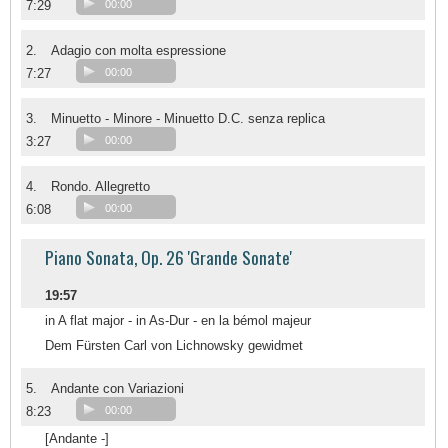
7:29
00:00
2.
Adagio con molta espressione
7:27
00:00
3.
Minuetto - Minore - Minuetto D.C. senza replica
3:27
00:00
4.
Rondo. Allegretto
6:08
00:00
Piano Sonata, Op. 26 'Grande Sonate'
19:57
in A flat major - in As-Dur - en la bémol majeur
Dem Fürsten Carl von Lichnowsky gewidmet
5.
Andante con Variazioni
8:23
00:00
[Andante -]