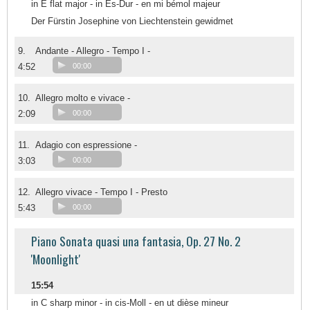
in E flat major - in Es-Dur - en mi bémol majeur
Der Fürstin Josephine von Liechtenstein gewidmet
9.
Andante - Allegro - Tempo I -
4:52
00:00
10.
Allegro molto e vivace -
2:09
00:00
11.
Adagio con espressione -
3:03
00:00
12.
Allegro vivace - Tempo I - Presto
5:43
00:00
Piano Sonata quasi una fantasia, Op. 27 No. 2
'Moonlight'
15:54
in C sharp minor - in cis-Moll - en ut dièse mineur