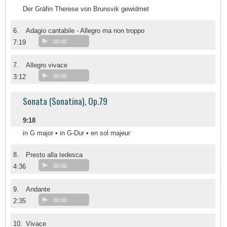
Der Gräfin Therese von Brunsvik gewidmet
6.
Adagio cantabile - Allegro ma non troppo
7:19
00:00
7.
Allegro vivace
3:12
00:00
Sonata (Sonatina), Op.79
9:18
in G major • in G-Dur • en sol majeur
8.
Presto alla tedesca
4:36
00:00
9.
Andante
2:35
00:00
10.
Vivace