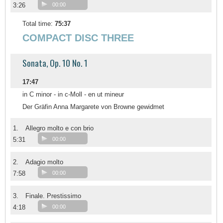
3:26
00:00
Total time:
75:37
COMPACT DISC THREE
Sonata, Op. 10 No. 1
17:47
in C minor - in c-Moll - en ut mineur
Der Gräfin Anna Margarete von Browne gewidmet
1.
Allegro molto e con brio
5:31
00:00
2.
Adagio molto
7:58
00:00
3.
Finale. Prestissimo
4:18
00:00