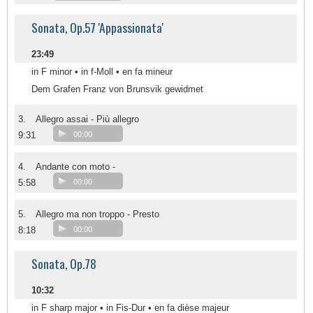
Sonata, Op.57 'Appassionata'
23:49
in F minor • in f-Moll • en fa mineur
Dem Grafen Franz von Brunsvik gewidmet
3.
Allegro assai - Più allegro
9:31
00:00
4.
Andante con moto -
5:58
00:00
5.
Allegro ma non troppo - Presto
8:18
00:00
Sonata, Op.78
10:32
in F sharp major • in Fis-Dur • en fa dièse majeur