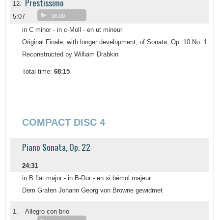
Prestissimo
12.
5:07
00:00
in C minor - in c-Moll - en ut mineur
Original Finale, with longer development, of Sonata, Op. 10 No. 1
Reconstructed by William Drabkin
Total time:
68:15
COMPACT DISC 4
Piano Sonata, Op. 22
24:31
in B flat major - in B-Dur - en si bémol majeur
Dem Grafen Johann Georg von Browne gewidmet
1.
Allegro con brio