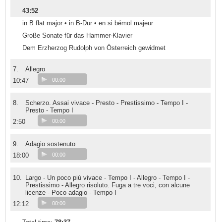
43:52
in B flat major • in B-Dur • en si bémol majeur
Große Sonate für das Hammer-Klavier
Dem Erzherzog Rudolph von Österreich gewidmet
7.
Allegro
10:47
00:00
8.
Scherzo. Assai vivace - Presto - Prestissimo - Tempo I -
Presto - Tempo I
2:50
00:00
9.
Adagio sostenuto
18:00
00:00
10.
Largo - Un poco più vivace - Tempo I - Allegro - Tempo I -
Prestissimo - Allegro risoluto. Fuga a tre voci, con alcune
licenze - Poco adagio - Tempo I
12:12
00:00