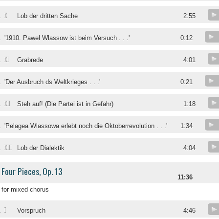
X
.
Lob der dritten Sache
2:55
.
'1910. Pawel Wlassow ist beim Versuch . . .'
0:12
XI
.
Grabrede
4:01
.
'Der Ausbruch ds Weltkrieges . . .'
0:21
XII
.
Steh auf! (Die Partei ist in Gefahr)
1:18
.
'Pelagea Wlassowa erlebt noch die Oktoberrevolution . . .'
1:34
XIII
.
Lob der Dialektik
4:04
Four Pieces, Op. 13
11:36
for mixed chorus
I
.
Vorspruch
4:46