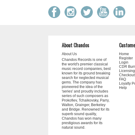
About Chandos
Custome
About Us
Home
Register
Chandos Records is one of
Login
the world's premier classical
CDR Bur
music record companies, best
Licensing
known for its ground breaking
Checkout
search for neglected musical
FAQ
gems. The company has
Loyalty P
pioneered the idea of the
Help
'series' and proudly includes
series of such composers as
Prokofiev, Tchaikovsky, Parry,
Walton, Grainger, Berkeley
and Bridge. Renowned for its
superb sound quality,
Chandos has won many
prestigious awards for its
natural sound.