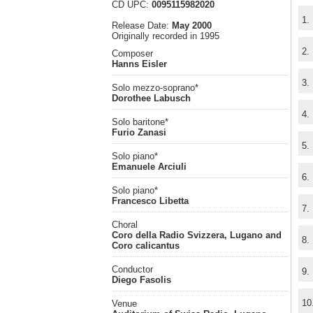
CD UPC:
0095115982020
1.
Release Date:
May 2000
Originally recorded in 1995
2.
Composer
Hanns Eisler
3.
Solo mezzo-soprano*
Dorothee Labusch
4.
Solo baritone*
Furio Zanasi
5.
Solo piano*
Emanuele Arciuli
6.
Solo piano*
Francesco Libetta
7.
Choral
Coro della Radio Svizzera, Lugano and
8.
Coro calicantus
Conductor
9.
Diego Fasolis
10
Venue