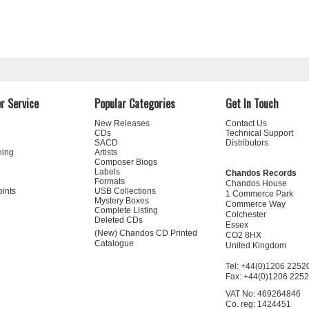
r Service
Popular Categories
Get In Touch
New Releases
Contact Us
CDs
Technical Support
SACD
Distributors
ning
Artists
Composer Biogs
Labels
Chandos Records
Formats
Chandos House
oints
USB Collections
1 Commerce Park
Mystery Boxes
Commerce Way
Complete Listing
Colchester
Deleted CDs
Essex
(New) Chandos CD Printed
CO2 8HX
Catalogue
United Kingdom
Tel: +44(0)1206 2252
Fax: +44(0)1206 225
VAT No: 469264846
Co. reg: 1424451