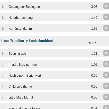
II
.
Gesang der Besiegten
3:08
III
.
Naturbetrachtung
1:40
IV
.
Kurfürstendamm
1:56
From 'Woodburry-Liederbüchlein'
11:07
1
.
Evening talk
1:21
2
.
I had a little nut-tree
1:03
5
.
Nach einem Sprichwort
0:38
6
.
Children's rhyme
0:56
7
.
Little Miss Muffat
0:50
8
.
Four and twenty tailors
0:51