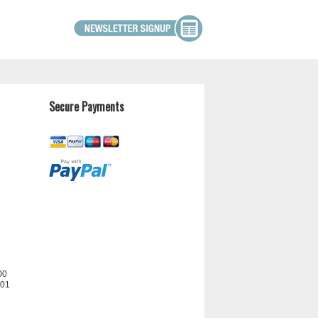
Secure Payments
00
201