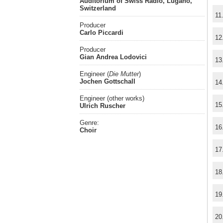
Auditorium of Swiss Radio, Lugano,
Switzerland
11
Producer
Carlo Piccardi
12
Producer
Gian Andrea Lodovici
13
Engineer (
Die Mutter
)
Jochen Gottschall
14
Engineer (other works)
15
Ulrich Ruscher
Genre:
16
Choir
17
18
19
20