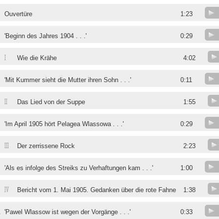
Ouvertüre
1:23
'Beginn des Jahres 1904 . . .'
0:29
I
Wie die Krähe
4:02
'Mit Kummer sieht die Mutter ihren Sohn . . .'
0:11
II
Das Lied von der Suppe
1:55
'Im April 1905 hört Pelagea Wlassowa . . .'
0:29
III
Der zerrissene Rock
2:23
'Als es infolge des Streiks zu Verhaftungen kam . . .'
1:00
IV
Bericht vom 1. Mai 1905. Gedanken über die rote Fahne
1:38
.
'Pawel Wlassow ist wegen der Vorgänge . . .'
0:33