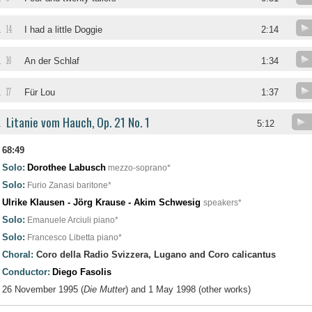
14
.
I had a little Doggie
2:14
16
.
An der Schlaf
1:34
17
.
Für Lou
1:37
Litanie vom Hauch, Op. 21 No. 1
.
5:12
68:49
Solo:
Dorothee Labusch
mezzo-soprano*
Solo:
Furio Zanasi
baritone*
Ulrike Klausen - Jörg Krause - Akim Schwesig
speakers*
Solo:
Emanuele Arciuli
piano*
Solo:
Francesco Libetta
piano*
Choral:
Coro della Radio Svizzera, Lugano and Coro calicantus
Conductor:
Diego Fasolis
26 November 1995 (
Die Mutter
) and 1 May 1998 (other works)