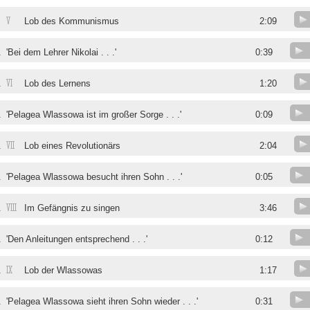
V
.
Lob des Kommunismus
2:09
.
'Bei dem Lehrer Nikolai . . .'
0:39
VI
.
Lob des Lernens
1:20
.
'Pelagea Wlassowa ist im großer Sorge . . .'
0:09
VII
.
Lob eines Revolutionärs
2:04
.
'Pelagea Wlassowa besucht ihren Sohn . . .'
0:05
VIII
.
Im Gefängnis zu singen
3:46
.
'Den Anleitungen entsprechend . . .'
0:12
IX
.
Lob der Wlassowas
1:17
.
'Pelagea Wlassowa sieht ihren Sohn wieder . . .'
0:31