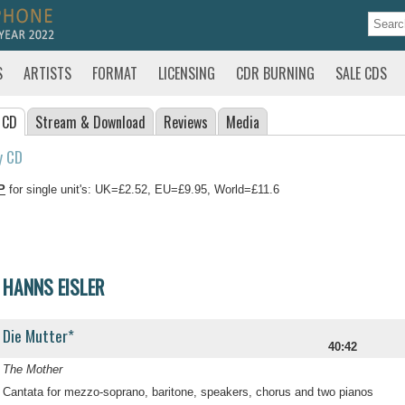
S
ARTISTS
FORMAT
LICENSING
CDR BURNING
SALE CDS
 CD
Stream
& Download
Reviews
Media
y CD
P
for single unit's: UK=£2.52, EU=£9.95, World=£11.6
HANNS EISLER
Die Mutter*
40:42
The Mother
Cantata for mezzo-soprano, baritone, speakers, chorus and two pianos