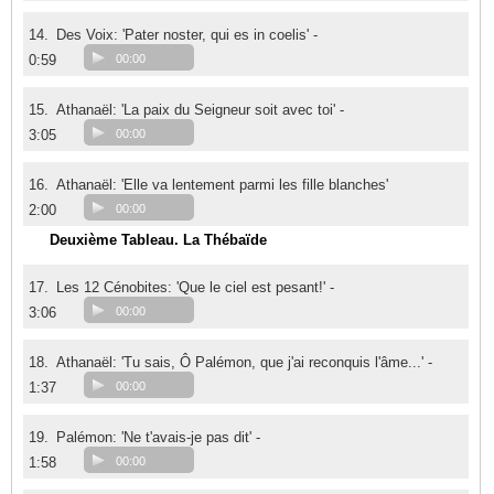
14.
Des Voix: 'Pater noster, qui es in coelis' -
0:59
00:00
15.
Athanaël: 'La paix du Seigneur soit avec toi' -
3:05
00:00
16.
Athanaël: 'Elle va lentement parmi les fille blanches'
2:00
00:00
Deuxième Tableau. La Thébaïde
17.
Les 12 Cénobites: 'Que le ciel est pesant!' -
3:06
00:00
18.
Athanaël: 'Tu sais, Ô Palémon, que j'ai reconquis l'âme...' -
1:37
00:00
19.
Palémon: 'Ne t'avais-je pas dit' -
1:58
00:00