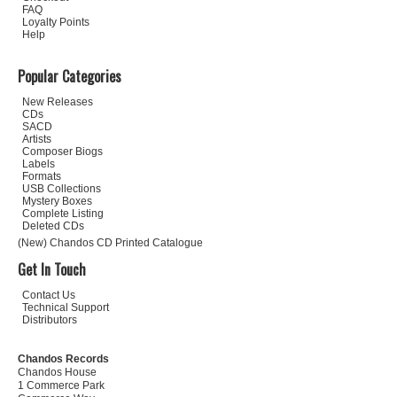
FAQ
Loyalty Points
Help
Popular Categories
New Releases
CDs
SACD
Artists
Composer Biogs
Labels
Formats
USB Collections
Mystery Boxes
Complete Listing
Deleted CDs
(New) Chandos CD Printed Catalogue
Get In Touch
Contact Us
Technical Support
Distributors
Chandos Records
Chandos House
1 Commerce Park