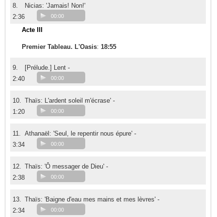
8.
Nicias: 'Jamais! Non!'
2:36
00:00
Acte III
Premier Tableau. L'Oasis
:
18:55
9.
[Prélude.] Lent -
2:40
00:00
10.
Thaïs: L'ardent soleil m'écrase' -
1:20
00:00
11.
Athanaël: 'Seul, le repentir nous épure' -
3:34
00:00
12.
Thaïs: 'Ô messager de Dieu' -
2:38
00:00
13.
Thaïs: 'Baigne d'eau mes mains et mes lèvres' -
2:34
00:00