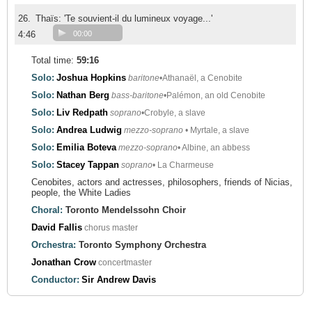
26.
Thaïs: 'Te souvient-il du lumineux voyage...'
4:46
00:00
Total time:
59:16
Solo:
Joshua Hopkins
baritone
•Athanaël, a Cenobite
Solo:
Nathan Berg
bass-baritone
•Palémon, an old Cenobite
Solo:
Liv Redpath
soprano
•Crobyle, a slave
Solo:
Andrea Ludwig
mezzo-soprano
• Myrtale, a slave
Solo:
Emilia Boteva
mezzo-soprano
• Albine, an abbess
Solo:
Stacey Tappan
soprano
• La Charmeuse
Cenobites, actors and actresses, philosophers, friends of Nicias,
people, the White Ladies
Choral:
Toronto Mendelssohn Choir
David Fallis
chorus master
Orchestra:
Toronto Symphony Orchestra
Jonathan Crow
concertmaster
Conductor:
Sir Andrew Davis