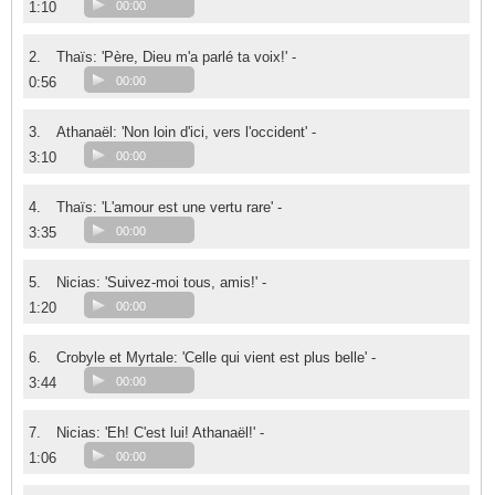
1:10
00:00
2.
Thaïs: 'Père, Dieu m'a parlé ta voix!' -
0:56
00:00
3.
Athanaël: 'Non loin d'ici, vers l'occident' -
3:10
00:00
4.
Thaïs: 'L'amour est une vertu rare' -
3:35
00:00
5.
Nicias: 'Suivez-moi tous, amis!' -
1:20
00:00
6.
Crobyle et Myrtale: 'Celle qui vient est plus belle' -
3:44
00:00
7.
Nicias: 'Eh! C'est lui! Athanaël!' -
1:06
00:00