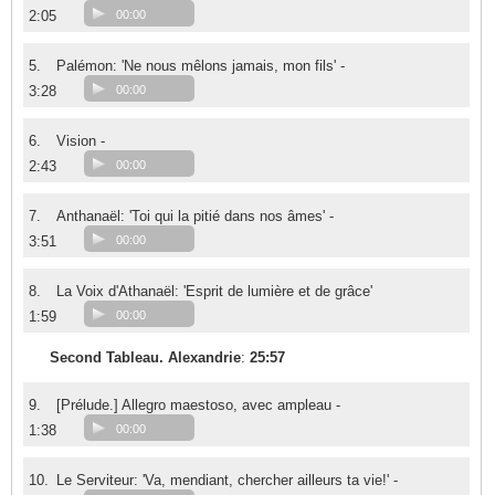
2:05
00:00
5.
Palémon: 'Ne nous mêlons jamais, mon fils' -
3:28
00:00
6.
Vision -
2:43
00:00
7.
Anthanaël: 'Toi qui la pitié dans nos âmes' -
3:51
00:00
8.
La Voix d'Athanaël: 'Esprit de lumière et de grâce'
1:59
00:00
Second Tableau. Alexandrie
:
25:57
9.
[Prélude.] Allegro maestoso, avec ampleau -
1:38
00:00
10.
Le Serviteur: 'Va, mendiant, chercher ailleurs ta vie!' -