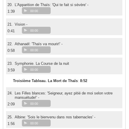
20.
L'Apparition de Thaïs: 'Qui te fait si sévère' -
1:39
00:00
21.
Vision -
0:41
00:00
22.
Athanaël: 'Thaïs va mourir!' -
0:58
00:00
23.
Symphonie. La Course de la nuit
3:59
00:00
Troisième Tableau. La Mort de Thaïs
:
8:52
24.
Les Filles blances: 'Seigneur, ayez pitié de moi selon votre
mansuétude!' -
2:09
00:00
25.
Albine: 'Sois le bienvenu dans nos tabernacles' -
1:56
00:00