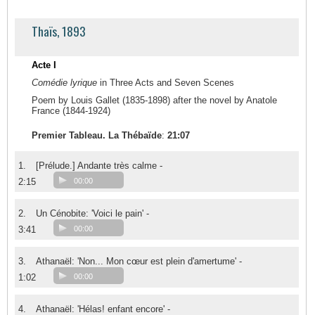
Thaïs, 1893
Acte I
Comédie lyrique
in Three Acts and Seven Scenes
Poem by Louis Gallet (1835-1898) after the novel by Anatole
France (1844-1924)
Premier Tableau. La Thébaïde
:
21:07
1.
[Prélude.] Andante très calme -
2:15
00:00
2.
Un Cénobite: 'Voici le pain' -
3:41
00:00
3.
Athanaël: 'Non... Mon cœur est plein d'amertume' -
1:02
00:00
4.
Athanaël: 'Hélas! enfant encore' -