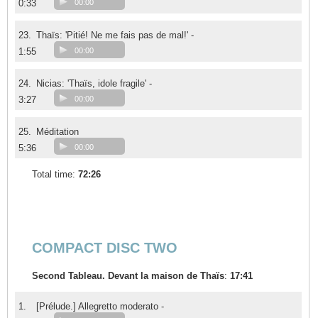
0:33
00:00
23.
Thaïs: 'Pitié! Ne me fais pas de mal!' -
1:55
00:00
24.
Nicias: 'Thaïs, idole fragile' -
3:27
00:00
25.
Méditation
5:36
00:00
Total time:
72:26
COMPACT DISC TWO
Second Tableau. Devant la maison de Thaïs
:
17:41
1.
[Prélude.] Allegretto moderato -