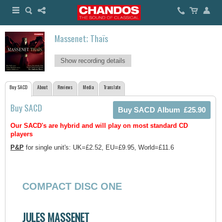
Massenet; Thaïs
Show recording details
Buy SACD
About
Reviews
Media
Translate
Buy SACD
Our SACD's are hybrid and will play on most standard CD
players
P&P
for single unit's: UK=£2.52, EU=£9.95, World=£11.6
COMPACT DISC ONE
JULES MASSENET