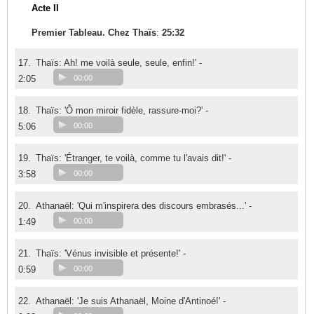
Acte II
Premier Tableau. Chez Thaïs
:
25:32
17.
Thaïs: Ah! me voilà seule, seule, enfin!' -
2:05
00:00
18.
Thaïs: 'Ô mon miroir fidèle, rassure-moi?' -
5:06
00:00
19.
Thaïs: 'Étranger, te voilà, comme tu l'avais dit!' -
3:58
00:00
20.
Athanaël: 'Qui m'inspirera des discours embrasés...' -
1:49
00:00
21.
Thaïs: 'Vénus invisible et présente!' -
0:59
00:00
22.
Athanaël: 'Je suis Athanaël, Moine d'Antinoé!' -