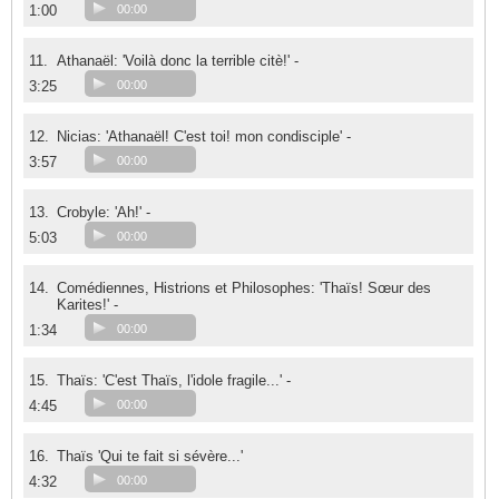
1:00
00:00
11.
Athanaël: 'Voilà donc la terrible citè!' -
3:25
00:00
12.
Nicias: 'Athanaël! C'est toi! mon condisciple' -
3:57
00:00
13.
Crobyle: 'Ah!' -
5:03
00:00
14.
Comédiennes, Histrions et Philosophes: 'Thaïs! Sœur des
Karites!' -
1:34
00:00
15.
Thaïs: 'C'est Thaïs, l'idole fragile...' -
4:45
00:00
16.
Thaïs 'Qui te fait si sévère...'
4:32
00:00