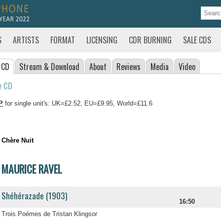
S
ARTISTS
FORMAT
LICENSING
CDR BURNING
SALE CDS
 CD
Stream
& Download
About
Reviews
Media
Video
y CD
P
for single unit's: UK=£2.52, EU=£9.95, World=£11.6
Chère Nuit
MAURICE RAVEL
Shéhérazade (1903)
16:50
Trois Poémes de Tristan Klingsor