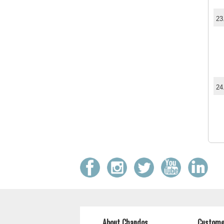
23
24
About Chandos
Custome