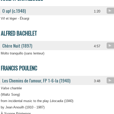
O up! (c.1948)
.
1:20
Vif et léger - Ékargi
ALFRED BACHELET
Chère Nuit (1897)
.
4:57
Molto tranquillo (sans lenteur)
FRANCIS POULENC
Les Chemins de l'amour, FP 1-6-la (1940)
.
3:48
Valse chantée
(Waltz Song)
from incidental music to the play
Léocadia
(1940)
by Jean Anouilh (1910 - 1987)
À Yvonne Printemps