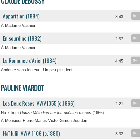
CLAUDE DEBUSSY
Apparition (1884)
3:43
À Madame Vasnier
En sourdine (1882)
2:57
À Madame Vasnier
La Romance d'Ariel (1884)
4:45
Andante sans lenteur - Un peu plus lent
PAULINE VIARDOT
Les Deux Roses, VWV1055 (c.1866)
.
2:21
No.7 from
Douze Mélodies sur les poésies russes
(1866)
À Monsieur Pierre-Marius-Victor-Simon Jourdan
Haï luli!, VWV 1106 (c.1880)
.
3:32