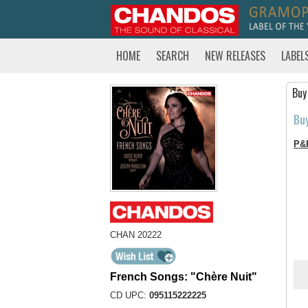
HOME
SEARCH
NEW RELEASES
LABEL
Buy
Bu
P&
CHAN 20222
French Songs: "Chère Nuit"
CD UPC:
095115222225