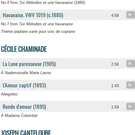
No.4 from
Six Mélodies et une havanaise
(1880)
Havanaise, VWV 1019 (c.1880)
.
4:58
No.7 from
Six Mélodies et une havanaise
Théme poplaire varié pour voix de soprano
CÉCILE CHAMINADE
La Lune paresseuse (1905)
.
2:58
À Nademoiselle Marie Lasne
L'Amour captif (1893)
.
1:43
Allegretto
Ronde d'amour (1895)
.
1:59
À Madame Colombel
JOSEPH CANTELOUBE