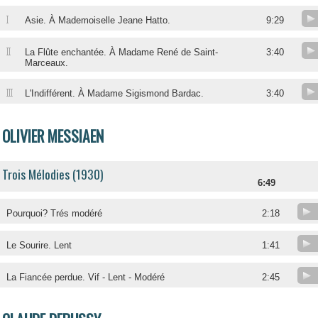
I
Asie. À Mademoiselle Jeane Hatto.
9:29
II
La Flûte enchantée. À Madame René de Saint-
3:40
Marceaux.
III
L'Indifférent. À Madame Sigismond Bardac.
3:40
OLIVIER MESSIAEN
Trois Mélodies (1930)
6:49
Pourquoi? Trés modéré
2:18
Le Sourire. Lent
1:41
La Fiancée perdue. Vif - Lent - Modéré
2:45