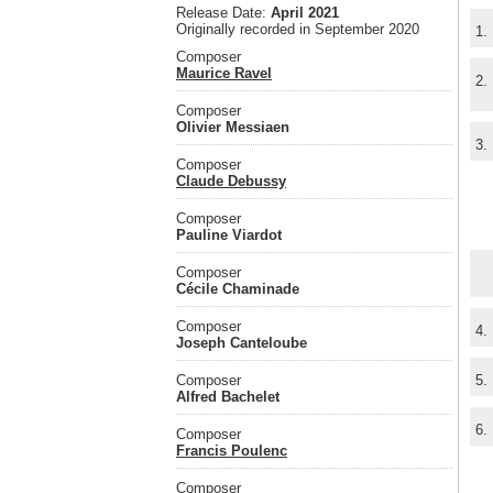
Release Date:
April 2021
Originally recorded in September 2020
1.
Composer
Maurice Ravel
2.
Composer
Olivier Messiaen
3.
Composer
Claude Debussy
Composer
Pauline Viardot
Composer
Cécile Chaminade
Composer
4.
Joseph Canteloube
Composer
5.
Alfred Bachelet
6.
Composer
Francis Poulenc
Composer