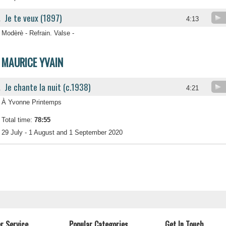
Je te veux (1897)
.
4:13
Modèrè - Refrain. Valse -
MAURICE YVAIN
Je chante la nuit (c.1938)
.
4:21
À Yvonne Printemps
Total time:
78:55
29 July - 1 August and 1 September 2020
r Service
Popular Categories
Get In Touch