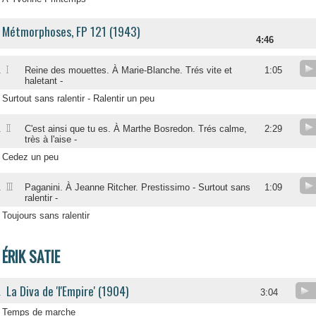
Métmorphoses, FP 121 (1943)
4:46
I
.
Reine des mouettes. À Marie-Blanche. Trés vite et
1:05
haletant -
Surtout sans ralentir - Ralentir un peu
II
.
C'est ainsi que tu es. À Marthe Bosredon. Trés calme,
2:29
très à l'aise -
Cedez un peu
III
.
Paganini. À Jeanne Ritcher. Prestissimo - Surtout sans
1:09
ralentir -
Toujours sans ralentir
ÉRIK SATIE
La Diva de 'I'Empire' (1904)
.
3:04
Temps de marche