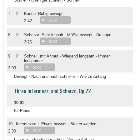
Schnell - (Weniger schnell) - Schnell
II
7.
Kanon. Ruhig bewegt
2:42
00:00
III
8.
Scherzo. Sehr lebhaft - Müßig bewegt - Da capo
3:26
00:00
IV
9.
Schnell, mit Anmut - Wiegend langsam - Immer
langsamer -
3:03
00:00
Bewegt - Nach und nach schneller - Wie zu Anfang
Three Intermezzi and Scherzo, Op.22
10:01
for Piano
10.
Intermezzo I. Etwas bewegt - Breiter werden -
2:30
00:00
Langsame [dotted crotchet] - Wie zu Anfang -