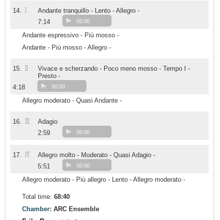
I
14.
Andante tranquillo - Lento - Allegro -
7:14
00:00
Andante espressivo - Più mosso -
Andante - Più mosso - Allegro -
II
15.
Vivace e scherzando - Poco meno mosso - Tempo I -
Presto -
4:18
00:00
Allegro moderato - Quasi Andante -
III
16.
Adagio
2:59
00:00
IV
17.
Allegro molto - Moderato - Quasi Adagio -
5:51
00:00
Allegro moderato - Più allegro - Lento - Allegro moderato -
Total time:
68:40
Chamber:
ARC Ensemble