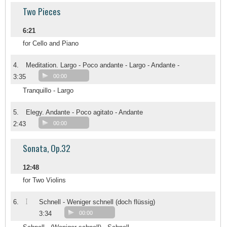
Two Pieces
6:21
for Cello and Piano
4.
Meditation. Largo - Poco andante - Largo - Andante -
3:35
00:00
Tranquillo - Largo
5.
Elegy. Andante - Poco agitato - Andante
2:43
00:00
Sonata, Op.32
12:48
for Two Violins
I
6.
Schnell - Weniger schnell (doch flüssig)
3:34
00:00