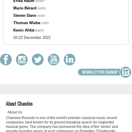
Erika Raum
violin *
Marie Bérard
violin
Steven Dann
viola
Thomas Wiebe
cello
Kevin Ahfat
piano
20-22 December 2022
About Chandos
About Us
Chandos Records is one of the world's premier classical music record
companies, best known for its ground breaking search for neglected
musical gems. The company has pioneered the idea of the 'series' and
proudly includes series of such composers as Prokofiev, Tchaikovsky,