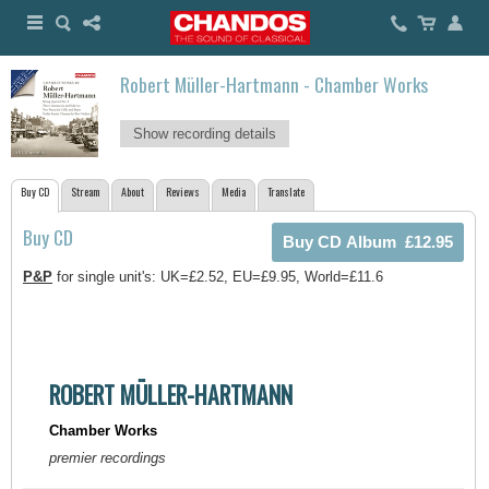
Robert Müller-Hartmann - Chamber Works
Show recording details
Buy CD
Stream
About
Reviews
Media
Translate
Buy CD
P&P
for single unit's: UK=£2.52, EU=£9.95, World=£11.6
ROBERT MÜLLER-HARTMANN
Chamber Works
premier recordings