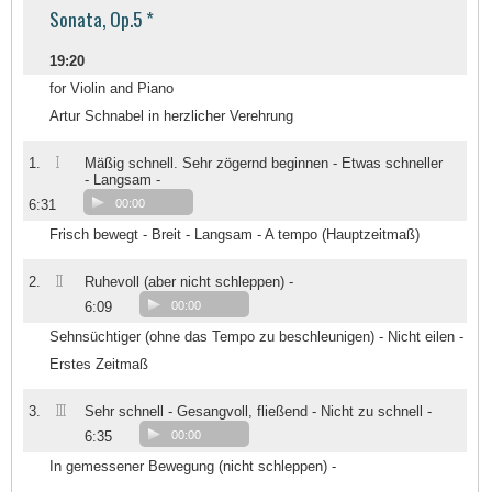
Sonata, Op.5 *
19:20
for Violin and Piano
Artur Schnabel in herzlicher Verehrung
I
1.
Mäßig schnell. Sehr zögernd beginnen - Etwas schneller
- Langsam -
6:31
00:00
Frisch bewegt - Breit - Langsam - A tempo (Hauptzeitmaß)
II
2.
Ruhevoll (aber nicht schleppen) -
6:09
00:00
Sehnsüchtiger (ohne das Tempo zu beschleunigen) - Nicht eilen -
Erstes Zeitmaß
III
3.
Sehr schnell - Gesangvoll, fließend - Nicht zu schnell -
6:35
00:00
In gemessener Bewegung (nicht schleppen) -