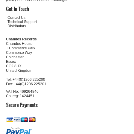
(New) Chandos CD Printed Catalogue
Get In Touch
Contact Us
Technical Support
Distributors
Chandos Records
Chandos House
1 Commerce Park
Commerce Way
Colchester
Essex
CO2 8HX
United Kingdom
Tel: +44(0)1206 225200
Fax: +44(0)1206 225201
VAT No: 469264846
Co. reg: 1424451
Secure Payments