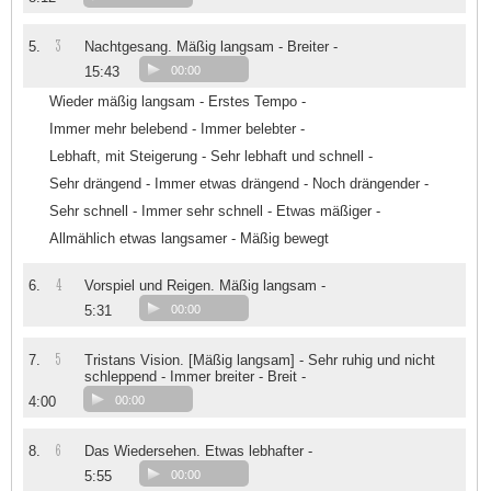
3
5.
Nachtgesang. Mäßig langsam - Breiter -
15:43
00:00
Wieder mäßig langsam - Erstes Tempo -
Immer mehr belebend - Immer belebter -
Lebhaft, mit Steigerung - Sehr lebhaft und schnell -
Sehr drängend - Immer etwas drängend - Noch drängender -
Sehr schnell - Immer sehr schnell - Etwas mäßiger -
Allmählich etwas langsamer - Mäßig bewegt
4
6.
Vorspiel und Reigen. Mäßig langsam -
5:31
00:00
5
7.
Tristans Vision. [Mäßig langsam] - Sehr ruhig und nicht
schleppend - Immer breiter - Breit -
4:00
00:00
6
8.
Das Wiedersehen. Etwas lebhafter -
5:55
00:00