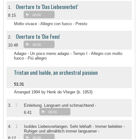
Overture to 'Das Liebesverbot'
1.
8:15
00:00
Molto vivace - Allegro con fuoco - Presto
Overture to 'Die Feen'
2.
10:48
00:00
Adagio - Un poco meno adagio - Tempo I - Allegro con molto
fuoco - Più allegro
Tristan und Isolde, an orchestral passion
51:31
Arranged 1994 by Henk de Vlieger (b. 1953)
1
3.
Einleitung. Langsam und schmachtend -
6:41
00:00
2
4.
Isoldes Liebesverlangen. Sehr lebhaft - Immer belebter -
Ruhiger und allmählich immer langsamer -
8:12
00:00