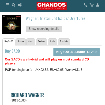
Wagner: Tristan und Isolde/ Overtures
Show recording details
Buy SACD
Stream
About
Reviews
Media
Translate
Buy SACD
Our SACD's are hybrid and will play on most standard CD
players
P&P
for single unit's: UK=£2.52, EU=£9.95, World=£11.6
RICHARD WAGNER
(1813-1883)