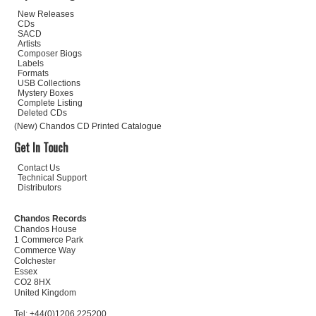
New Releases
CDs
SACD
Artists
Composer Biogs
Labels
Formats
USB Collections
Mystery Boxes
Complete Listing
Deleted CDs
(New) Chandos CD Printed Catalogue
Get In Touch
Contact Us
Technical Support
Distributors
Chandos Records
Chandos House
1 Commerce Park
Commerce Way
Colchester
Essex
CO2 8HX
United Kingdom
Tel: +44(0)1206 225200