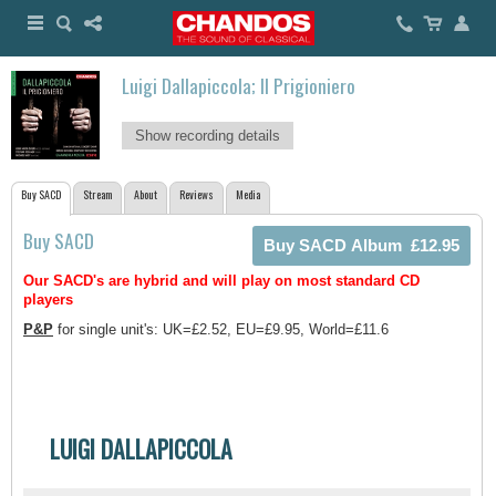
Luigi Dallapiccola; Il Prigioniero
Show recording details
Buy SACD
Stream
About
Reviews
Media
Buy SACD
Our SACD's are hybrid and will play on most standard CD
players
P&P
for single unit's: UK=£2.52, EU=£9.95, World=£11.6
LUIGI DALLAPICCOLA