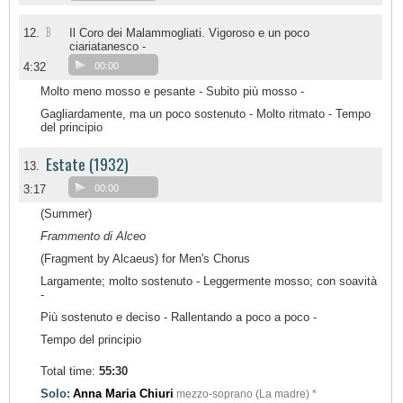
B
12.
Il Coro dei Malammogliati. Vigoroso e un poco
ciariatanesco -
4:32
00:00
Molto meno mosso e pesante - Subito più mosso -
Gagliardamente, ma un poco sostenuto - Molto ritmato - Tempo
del principio
Estate (1932)
13.
3:17
00:00
(Summer)
Frammento di Alceo
(Fragment by Alcaeus) for Men's Chorus
Largamente; molto sostenuto - Leggermente mosso; con soavità
-
Più sostenuto e deciso - Rallentando a poco a poco -
Tempo del principio
Total time:
55:30
Solo:
Anna Maria Chiuri
mezzo-soprano (La madre) *