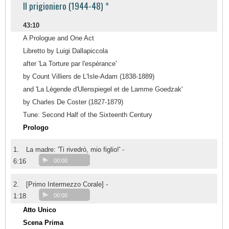
Il prigioniero (1944-48) *
43:10
A Prologue and One Act
Libretto by Luigi Dallapiccola
after 'La Torture par l'espérance'
by Count Villiers de L'Isle-Adam (1838-1889)
and 'La Légende d'Ulenspiegel et de Lamme Goedzak'
by Charles De Coster (1827-1879)
Tune: Second Half of the Sixteenth Century
Prologo
1.
La madre: 'Ti rivedrò, mio figlio!' -
6:16
00:00
2.
[Primo Intermezzo Corale] -
1:18
00:00
Atto Unico
Scena Prima