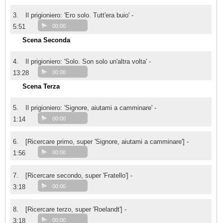
3.
Il prigioniero: 'Ero solo. Tutt'era buio' -
5:51
00:00
Scena Seconda
4.
Il prigioniero: 'Solo. Son solo un'altra volta' -
13:28
00:00
Scena Terza
5.
Il prigioniero: 'Signore, aiutami a camminare' -
1:14
00:00
6.
[Ricercare primo, super 'Signore, aiutami a camminare'] -
1:56
00:00
7.
[Ricercare secondo, super 'Fratello'] -
3:18
00:00
8.
[Ricercare terzo, super 'Roelandt'] -
3:18
00:00