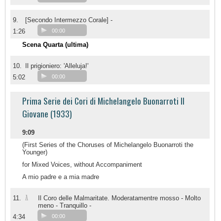
9.
[Secondo Intermezzo Corale] -
1:26
00:00
Scena Quarta (ultima)
10.
Il prigioniero: 'Alleluja!'
5:02
00:00
Prima Serie dei Cori di Michelangelo Buonarroti Il
Giovane (1933)
9:09
(First Series of the Choruses of Michelangelo Buonarroti the
Younger)
for Mixed Voices, without Accompaniment
A mio padre e a mia madre
A
11.
Il Coro delle Malmaritate. Moderatamentre mosso - Molto
meno - Tranquillo -
4:34
00:00