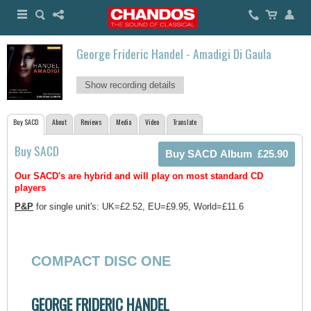
George Frideric Handel - Amadigi Di Gaula
Show recording details
Buy SACD
About
Reviews
Media
Video
Translate
Buy SACD
Our SACD's are hybrid and will play on most standard CD
players
P&P
for single unit's: UK=£2.52, EU=£9.95, World=£11.6
COMPACT DISC ONE
GEORGE FRIDERIC HANDEL