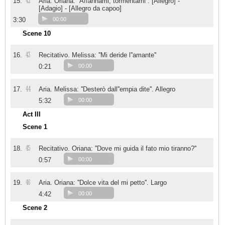
42
15.
Aria. Oriana: ''Affannami, tormentami''. [Allegro] -
[Adagio] - [Allegro da capoo]
3:30
00:00
Scene 10
43
16.
Recitativo. Melissa: ''Mi deride l''amante''
0:21
00:00
44
17.
Aria. Melissa: ''Desterò dall''empia dite''. Allegro
5:32
00:00
Act III
Scene 1
45
18.
Recitativo. Oriana: ''Dove mi guida il fato mio tiranno?''
0:57
00:00
46
19.
Aria. Oriana: ''Dolce vita del mi petto''. Largo
4:42
00:00
Scene 2