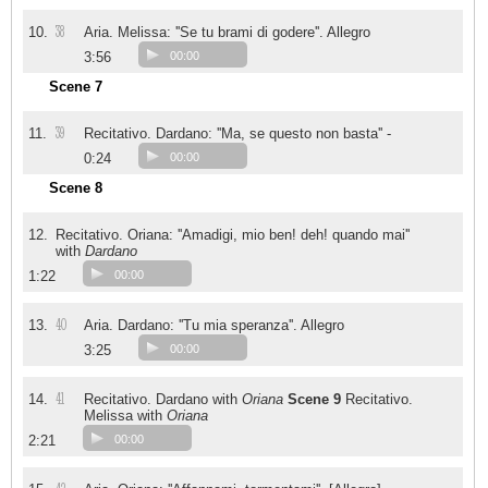
38
10.
Aria. Melissa: ''Se tu brami di godere''. Allegro
3:56
00:00
Scene 7
39
11.
Recitativo. Dardano: ''Ma, se questo non basta'' -
0:24
00:00
Scene 8
12.
Recitativo. Oriana: ''Amadigi, mio ben! deh! quando mai''
with
Dardano
1:22
00:00
40
13.
Aria. Dardano: ''Tu mia speranza''. Allegro
3:25
00:00
41
14.
Recitativo. Dardano with
Oriana
Scene 9
Recitativo.
Melissa with
Oriana
2:21
00:00