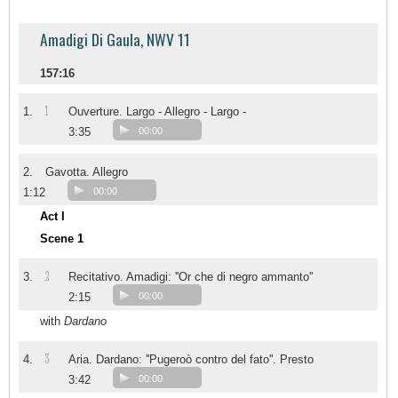
Amadigi Di Gaula, NWV 11
157:16
1
1.
Ouverture. Largo - Allegro - Largo -
3:35
00:00
2.
Gavotta. Allegro
1:12
00:00
Act I
Scene 1
2
3.
Recitativo. Amadigi: ''Or che di negro ammanto''
2:15
00:00
with
Dardano
3
4.
Aria. Dardano: ''Pugeroò contro del fato''. Presto
3:42
00:00