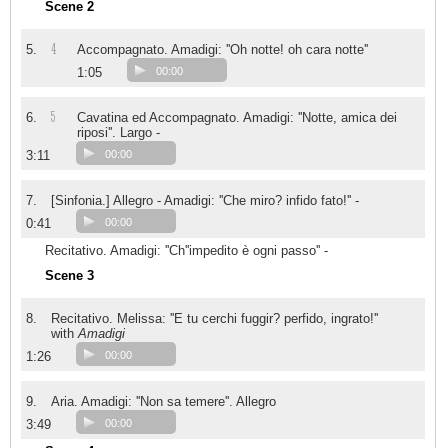
Scene 2
4
5.
Accompagnato. Amadigi: ''Oh notte! oh cara notte''
1:05
00:00
5
6.
Cavatina ed Accompagnato. Amadigi: ''Notte, amica dei
riposi''. Largo -
3:11
00:00
7.
[Sinfonia.] Allegro - Amadigi: ''Che miro? infido fato!'' -
0:41
00:00
Recitativo. Amadigi: ''Ch''impedito è ogni passo'' -
Scene 3
8.
Recitativo. Melissa: ''E tu cerchi fuggir? perfido, ingrato!''
with
Amadigi
1:26
00:00
9.
Aria. Amadigi: ''Non sa temere''. Allegro
3:49
00:00