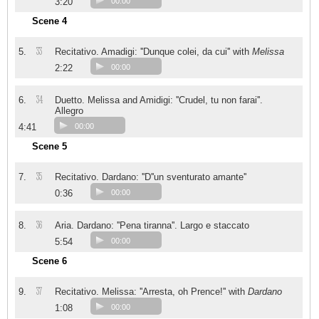
3:20
00:00
Scene 4
33
5.
Recitativo. Amadigi: ''Dunque colei, da cui'' with
Melissa
2:22
00:00
34
6.
Duetto. Melissa and Amidigi: ''Crudel, tu non farai''.
Allegro
4:41
00:00
Scene 5
35
7.
Recitativo. Dardano: ''D''un sventurato amante''
0:36
00:00
36
8.
Aria. Dardano: ''Pena tiranna''. Largo e staccato
5:54
00:00
Scene 6
37
9.
Recitativo. Melissa: ''Arresta, oh Prence!'' with
Dardano
1:08
00:00