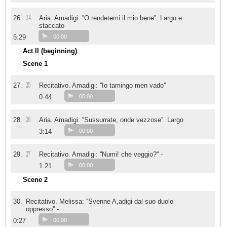
24
26.
Aria. Amadigi: ''O rendetemi il mio bene''. Largo e
staccato
5:29
00:00
Act II (beginning)
Scene 1
25
27.
Recitativo. Amadigi: ''Io tamingo men vado''
0:44
00:00
26
28.
Aria. Amadigi: ''Sussurrate, onde vezzose''. Largo
3:14
00:00
27
29.
Recitativo. Amadigi: ''Numi! che veggio?'' -
1:21
00:00
Scene 2
30.
Recitativo. Melissa: ''Svenne A,adigi dal suo duolo
oppresso'' -
0:27
00:00