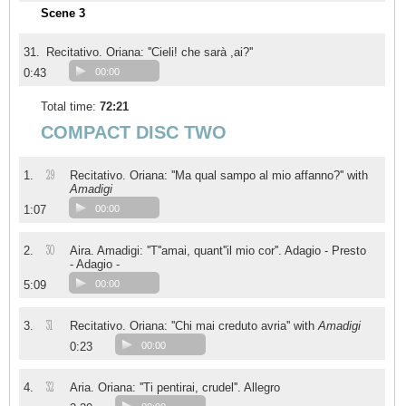
Scene 3
31.
Recitativo. Oriana: ''Cieli! che sarà ,ai?''
0:43
00:00
Total time:
72:21
COMPACT DISC TWO
29
1.
Recitativo. Oriana: ''Ma qual sampo al mio affanno?'' with
Amadigi
1:07
00:00
30
2.
Aira. Amadigi: ''T''amai, quant''il mio cor''. Adagio - Presto
- Adagio -
5:09
00:00
31
3.
Recitativo. Oriana: ''Chi mai creduto avria'' with
Amadigi
0:23
00:00
32
4.
Aria. Oriana: ''Ti pentirai, crudel''. Allegro