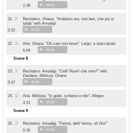
2:39
00:00
19
21.
Recitativo. Oriana: ''Andiamo ora, mio ben, che più si
tarda'' with
Amadigi
0:32
00:00
20
22.
Aria. Oriana: ''Oh caro mio tesor''. Largo, e staccatoan
6:04
00:00
Scene 8
21
23.
Recitativo. Amadigi: ''Cieli! Numi! che miro?'' with
Dardano, Melissa, Oriana
0:47
00:00
22
24.
Aria. Melissa: ''Io godo, schereo e rido''. Allegro
3:31
00:00
Scene 9
23
25.
Recitativo. Amadigi: ''Ferma, deh! ferma, oh Dio!''
0:26
00:00