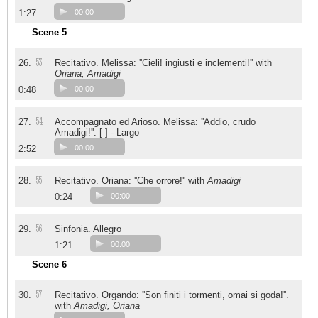
1:27
00:00
Scene 5
53
26.
Recitativo. Melissa: ''Cieli! ingiusti e inclementi!'' with
Oriana, Amadigi
0:48
00:00
54
27.
Accompagnato ed Arioso. Melissa: ''Addio, crudo
Amadigi!''. [ ] - Largo
2:52
00:00
55
28.
Recitativo. Oriana: ''Che orrore!'' with
Amadigi
0:24
00:00
56
29.
Sinfonia. Allegro
1:21
00:00
Scene 6
57
30.
Recitativo. Orgando: ''Son finiti i tormenti, omai si goda!''.
with
Amadigi, Oriana