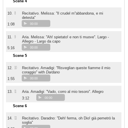
Scene 4
8
10.
Recitativo. Melissa: ''Il crudel m''abbandona, e mi
detesta''
1:08
00:00
9
11.
Aria. Melissa: ''Ah! spietato! e non ti muove''. Largo -
Allegro - Largo da capo
5:16
00:00
Scene 5
10
12.
Recitativo. Amadigi: ''Risveglian queste fiamme il mio
coraggio'' with
Dardano
1:55
00:00
11
13.
Aria. Amadigi: ''Vado, corro al mio tesoro''. Allegro
3:12
00:00
Scene 6
12
14.
Recitativo. Daradno: ''Deh! ferma, oh Dio! già pemetrò la
soglia''