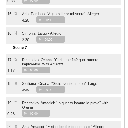
0:33
00:00
13
15.
Aria. Dardano: ''Agitato il cor mi sento''. Allegro
4:20
00:00
14
16.
Sinfonia. Largo - Allegro
2:30
00:00
Scene 7
15
17.
Recitativo. Oriana: ''Cieli, che fia? qual rumore
improvviso'' with
Amadigi
1:17
00:00
16
18.
Siciliana. Oriana: ''Gioie, venite in sen''. Largo
4:49
00:00
17
19.
Recitativo. Amadigi: ''In questo istante io provo'' with
Oriana
0:28
00:00
18
20.
Aria. Amadigi: ''É sì dolce il mio contento.'' Allegro