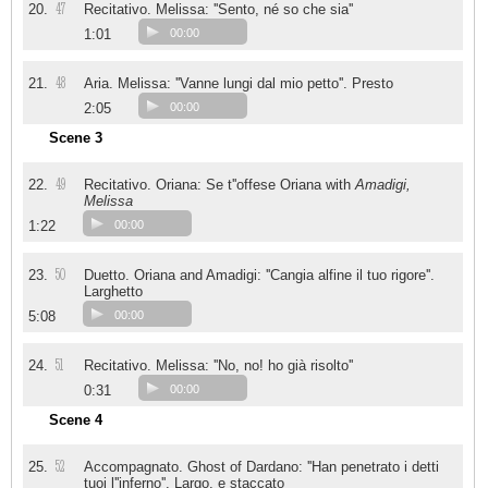
47
20.
Recitativo. Melissa: ''Sento, né so che sia''
1:01
00:00
48
21.
Aria. Melissa: ''Vanne lungi dal mio petto''. Presto
2:05
00:00
Scene 3
49
22.
Recitativo. Oriana: Se t''offese Oriana with
Amadigi,
Melissa
1:22
00:00
50
23.
Duetto. Oriana and Amadigi: ''Cangia alfine il tuo rigore''.
Larghetto
5:08
00:00
51
24.
Recitativo. Melissa: ''No, no! ho già risolto''
0:31
00:00
Scene 4
52
25.
Accompagnato. Ghost of Dardano: ''Han penetrato i detti
tuoi l''inferno''. Largo. e staccato