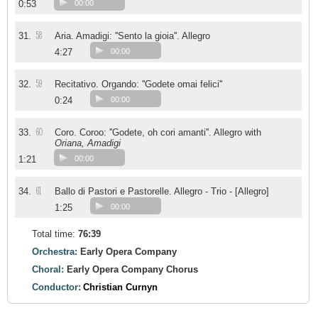
0:53
00:00
58
31.
Aria. Amadigi: ''Sento la gioia''. Allegro
4:27
00:00
59
32.
Recitativo. Orgando: ''Godete omai felici''
0:24
00:00
60
33.
Coro. Coroo: ''Godete, oh cori amanti''. Allegro with
Oriana, Amadigi
1:21
00:00
61
34.
Ballo di Pastori e Pastorelle. Allegro - Trio - [Allegro]
1:25
00:00
Total time:
76:39
Orchestra:
Early Opera Company
Choral:
Early Opera Company Chorus
Conductor:
Christian Curnyn